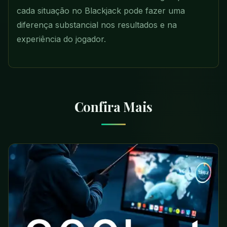
cada situação no Blackjack pode fazer uma
diferença substancial nos resultados e na
experiência do jogador.
Confira Mais