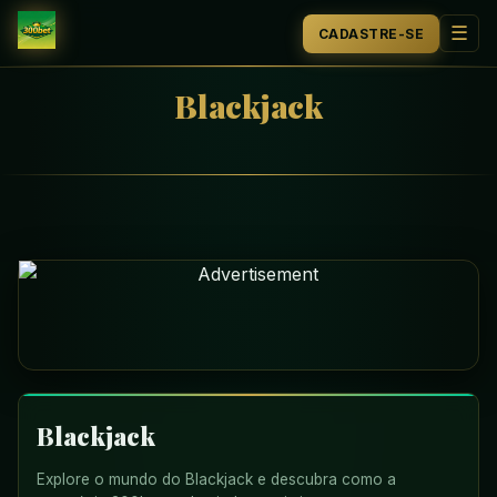
☰
CADASTRE-SE
INÍCIO
Blackjack
PESCA ONLINE
JOGOS DE CARTAS
JOGOS DE CARTAS
BLACKJACK
COMUNIDADE JOGADORES
Blackjack
Explore o mundo do Blackjack e descubra como a