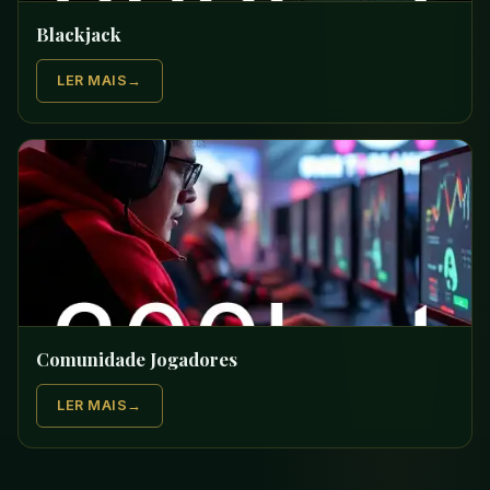
Blackjack
LER MAIS
Comunidade Jogadores
LER MAIS