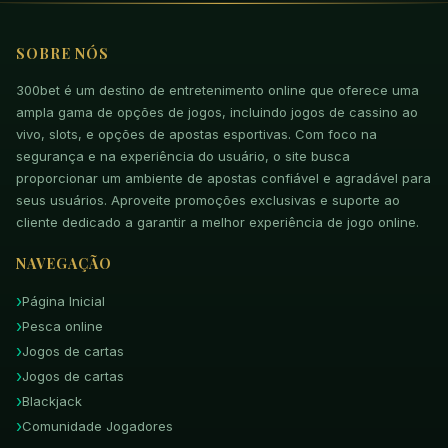
SOBRE NÓS
300bet é um destino de entretenimento online que oferece uma
ampla gama de opções de jogos, incluindo jogos de cassino ao
vivo, slots, e opções de apostas esportivas. Com foco na
segurança e na experiência do usuário, o site busca
proporcionar um ambiente de apostas confiável e agradável para
seus usuários. Aproveite promoções exclusivas e suporte ao
cliente dedicado a garantir a melhor experiência de jogo online.
NAVEGAÇÃO
Página Inicial
Pesca online
Jogos de cartas
Jogos de cartas
Blackjack
Comunidade Jogadores