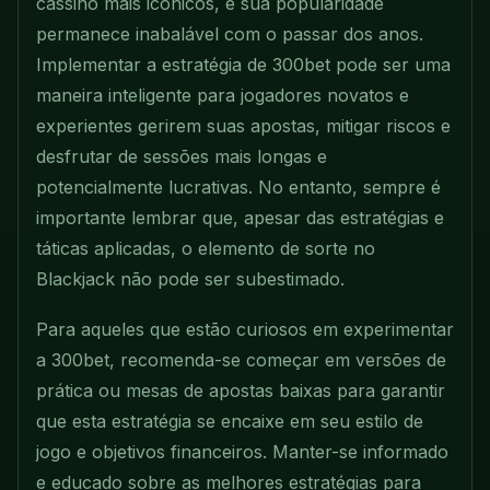
cassino mais icônicos, e sua popularidade
permanece inabalável com o passar dos anos.
Implementar a estratégia de 300bet pode ser uma
maneira inteligente para jogadores novatos e
experientes gerirem suas apostas, mitigar riscos e
desfrutar de sessões mais longas e
potencialmente lucrativas. No entanto, sempre é
importante lembrar que, apesar das estratégias e
táticas aplicadas, o elemento de sorte no
Blackjack não pode ser subestimado.
Para aqueles que estão curiosos em experimentar
a 300bet, recomenda-se começar em versões de
prática ou mesas de apostas baixas para garantir
que esta estratégia se encaixe em seu estilo de
jogo e objetivos financeiros. Manter-se informado
e educado sobre as melhores estratégias para