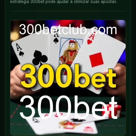
estratégia 300bet pode ajudar a otimizar suas apostas.